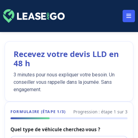
Panneau de gestion des cookies
Recevez votre devis LLD en
48 h
3 minutes pour nous expliquer votre besoin. Un
conseiller vous rappelle dans la journée. Sans
engagement.
Progression : étape
1
sur 3
FORMULAIRE (ÉTAPE
1
/3)
Quel type de véhicule cherchez-vous ?