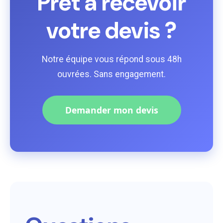
Prêt à recevoir
votre devis ?
Notre équipe vous répond sous 48h
ouvrées. Sans engagement.
Demander mon devis